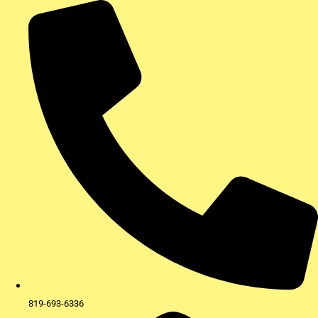
Aller
au
contenu
819-693-6336