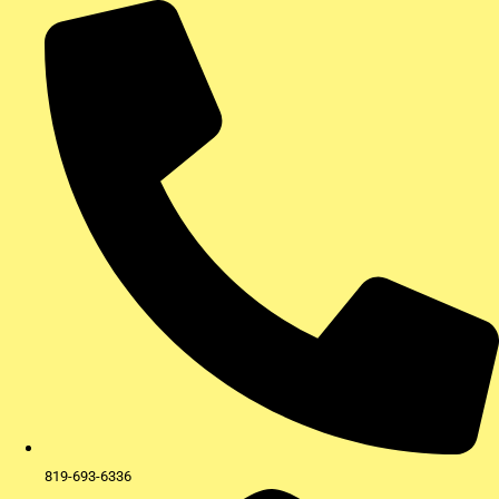
Aller
au
contenu
819-693-6336