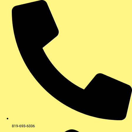
Aller
au
contenu
819-693-6336