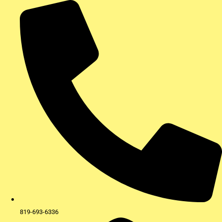
Aller
au
contenu
819-693-6336