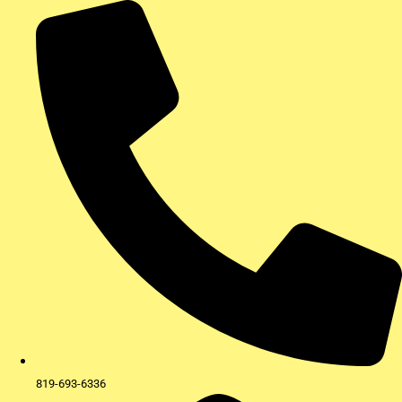
Aller
au
contenu
819-693-6336