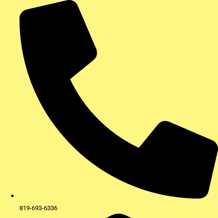
Aller
au
contenu
819-693-6336