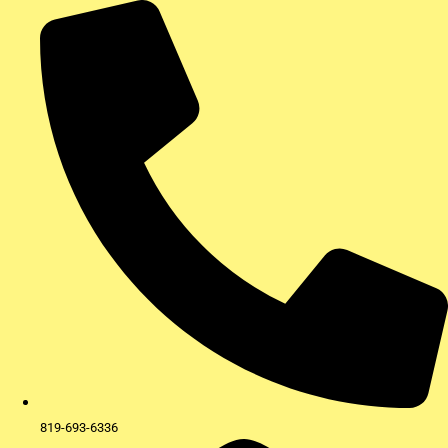
Aller
au
contenu
819-693-6336