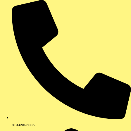
Aller
au
contenu
819-693-6336