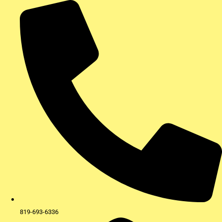
Aller
au
contenu
819-693-6336