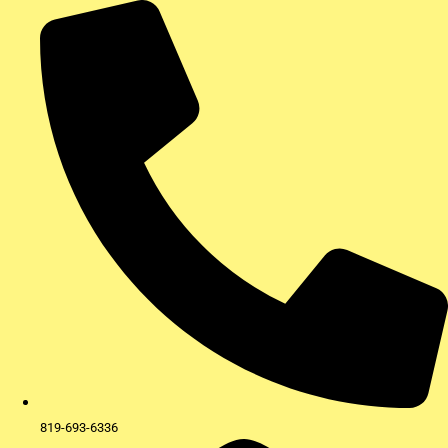
Aller
au
contenu
819-693-6336