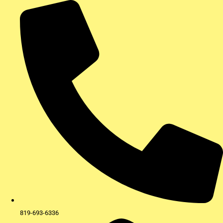
Aller
au
contenu
819-693-6336