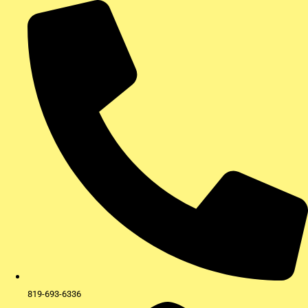
Aller
au
contenu
819-693-6336