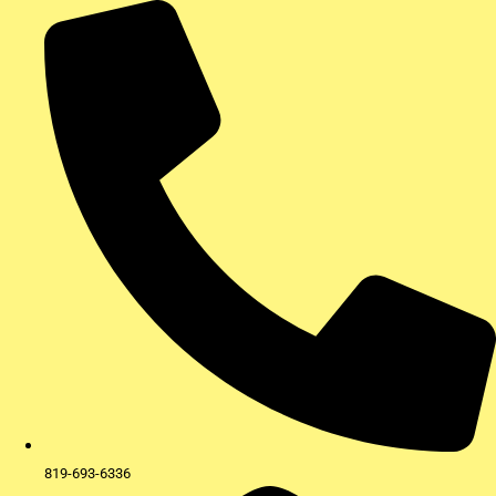
Aller
au
contenu
819-693-6336