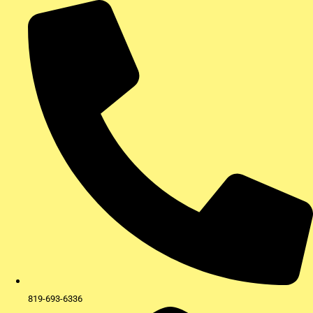
Aller
au
contenu
819-693-6336