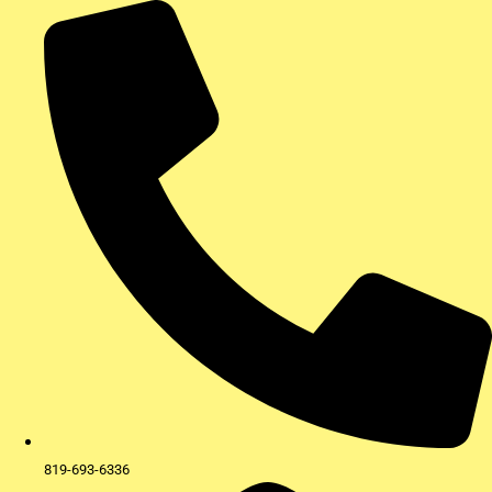
Aller
au
contenu
819-693-6336