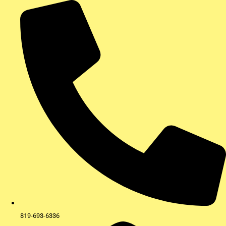
Aller
au
contenu
819-693-6336