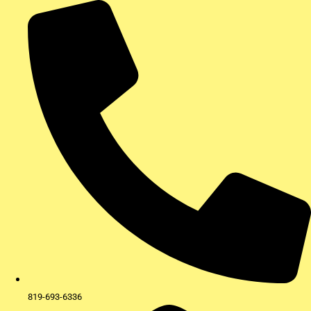
Aller
au
contenu
819-693-6336