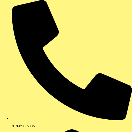
Aller
au
contenu
819-693-6336