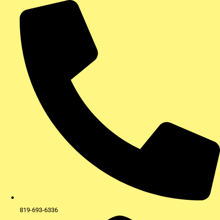
Aller
au
contenu
819-693-6336