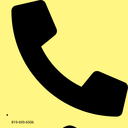
Aller
au
contenu
819-693-6336