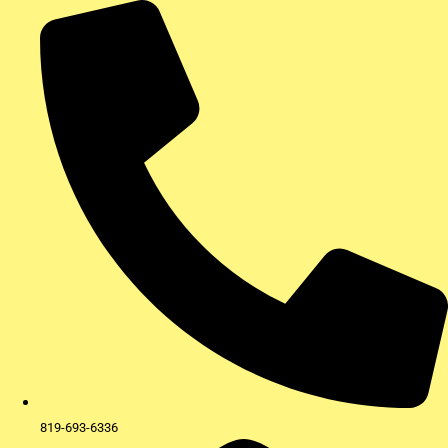
Aller
au
contenu
819-693-6336