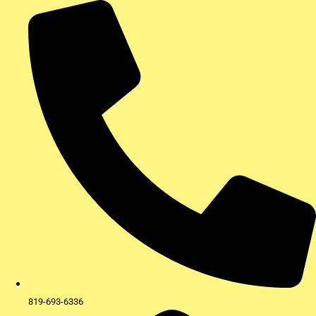
Aller
au
contenu
819-693-6336