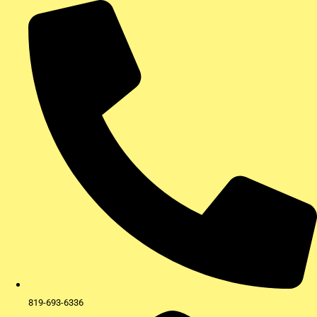
Aller
au
contenu
819-693-6336