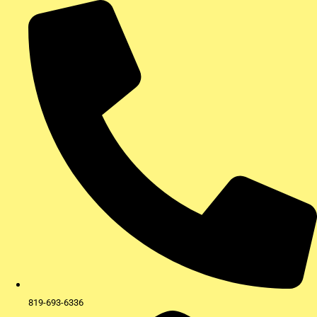
Aller
au
contenu
819-693-6336