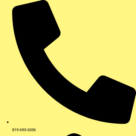
Aller
au
contenu
819-693-6336