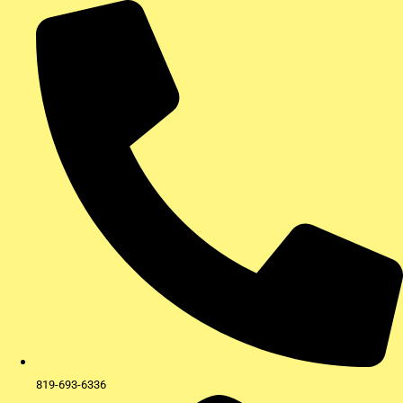
Aller
au
contenu
819-693-6336