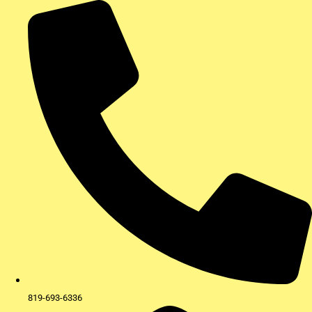
Aller
au
contenu
819-693-6336