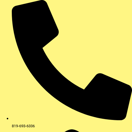
Aller
au
contenu
819-693-6336