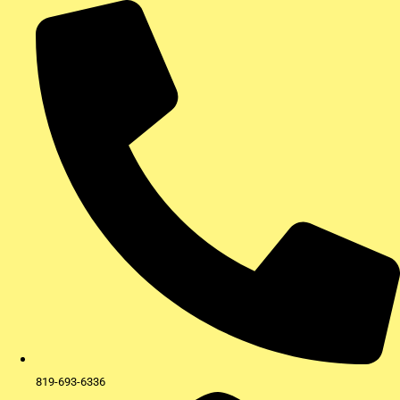
Aller
au
contenu
819-693-6336