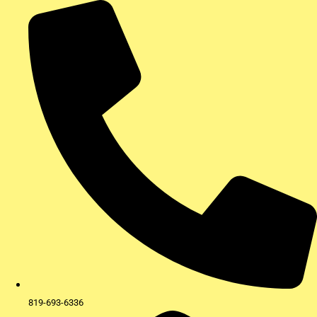
Aller
au
contenu
819-693-6336