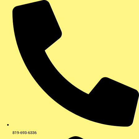
Aller
au
contenu
819-693-6336