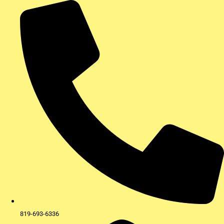
Aller
au
contenu
819-693-6336