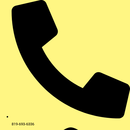
Aller
au
contenu
819-693-6336