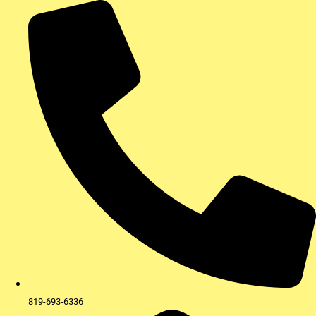
Aller
au
contenu
819-693-6336