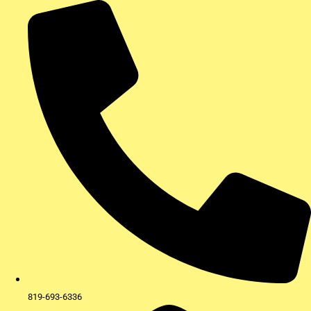
Aller
au
contenu
819-693-6336