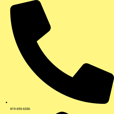
Aller
au
contenu
819-693-6336