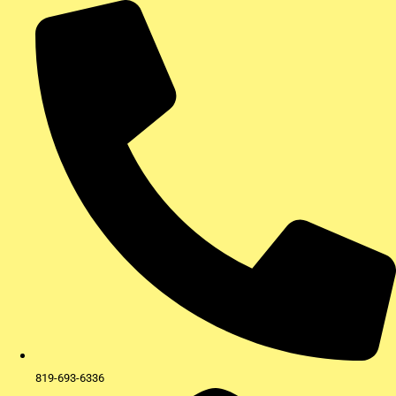
Aller
au
contenu
819-693-6336