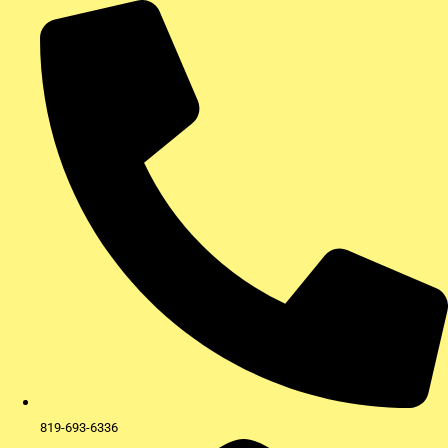
Aller
au
contenu
819-693-6336