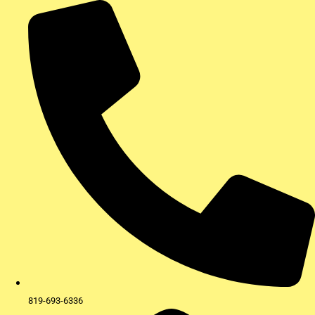
Aller
au
contenu
819-693-6336