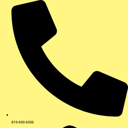
Aller
au
contenu
819-693-6336