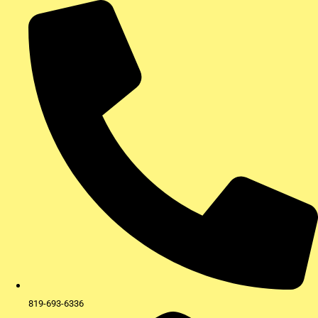
Aller
au
contenu
819-693-6336