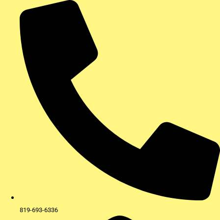
Aller
au
contenu
819-693-6336