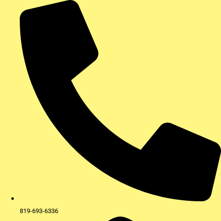
Aller
au
contenu
819-693-6336