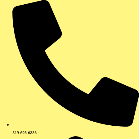
Aller
au
contenu
819-693-6336