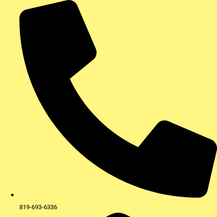
Aller
au
contenu
819-693-6336