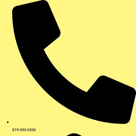
Aller
au
contenu
819-693-6336