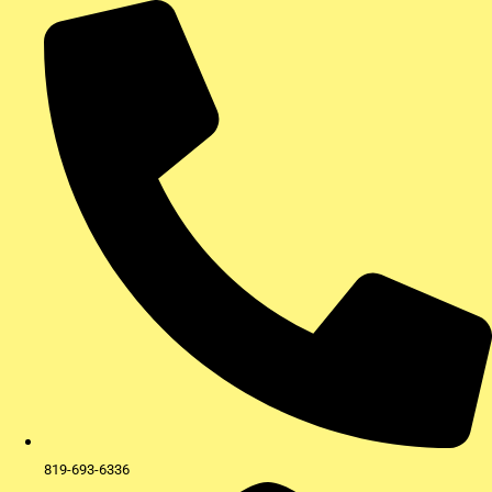
Aller
au
contenu
819-693-6336