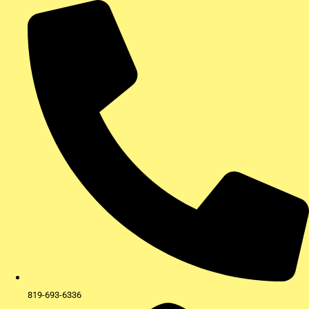
Aller
au
contenu
819-693-6336