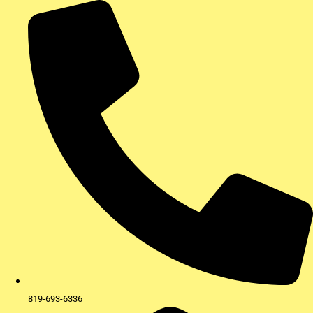
Aller
au
contenu
819-693-6336