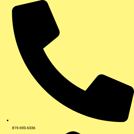
Aller
au
contenu
819-693-6336